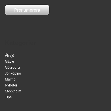
o
s
t
a
d
r
e
s
Kategorier
s
Älvsjö
Gävle
Göteborg
Jönköping
Malmö
Nyheter
Stockholm
Tips