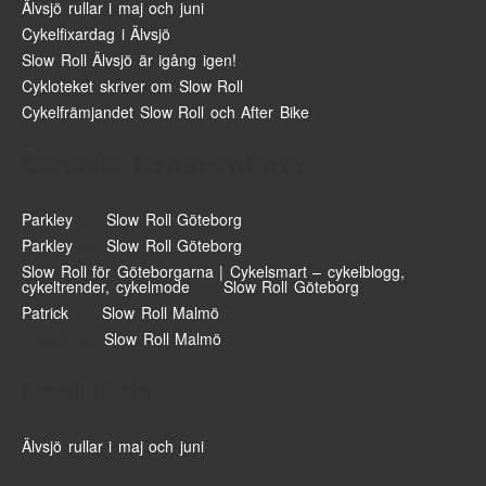
Älvsjö rullar i maj och juni
Cykelfixardag i Älvsjö
Slow Roll Älvsjö är igång igen!
Cykloteket skriver om Slow Roll
Cykelfrämjandet Slow Roll och After Bike
Senaste kommentarer
Parkley
om
Slow Roll Göteborg
Parkley
om
Slow Roll Göteborg
Slow Roll för Göteborgarna | Cykelsmart – cykelblogg,
cykeltrender, cykelmode
om
Slow Roll Göteborg
Patrick
om
Slow Roll Malmö
Fredrik
om
Slow Roll Malmö
Mest lästa
Älvsjö rullar i maj och juni