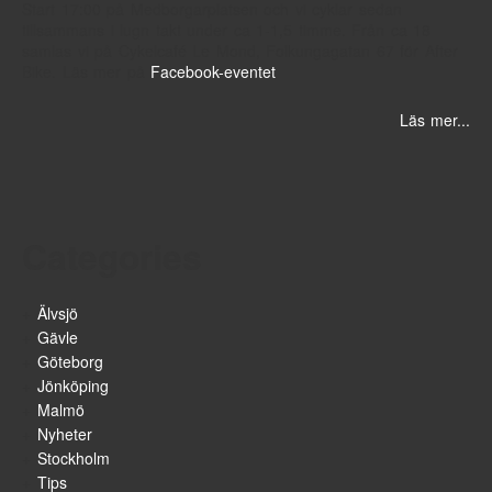
Start 17:00 på Medborgarplatsen
och vi cyklar sedan
tillsammans i lugn takt under ca 1-1,5 timme. Från ca 18
samlas vi på Cykelcafé Le Mond, Folkungagatan 67 för After
Bike. Läs mer på
Facebook-eventet
Läs mer...
Categories
Älvsjö
Gävle
Göteborg
Jönköping
Malmö
Nyheter
Stockholm
Tips